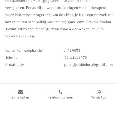
en bijzondere persoonsgegevens in te zien of te laten
verwijderen.
Persoonlijke werkaantekeningen van de therapeut
vallen buiten het inzagerecht van de cliënt.
Je kunt een verzoek tot
inzage sturen naar praktijkmajtiehuis@gmail.com. Praktijk Marion
Tiehuis zal zo snel mogelijk, maar binnen vier weken, op jouw
verzoek reageren.
Kamer van Koophandel: 64319083
Telefoon: 06-14118976
E-mailadres: praktijkmajtiehuis@gmail.com
E-mailadres
Telefoonnummer
WhatsApp
Privacyverklaring
© 2021 - 2026 Marion Tiehuis
Powered by
JouwWeb