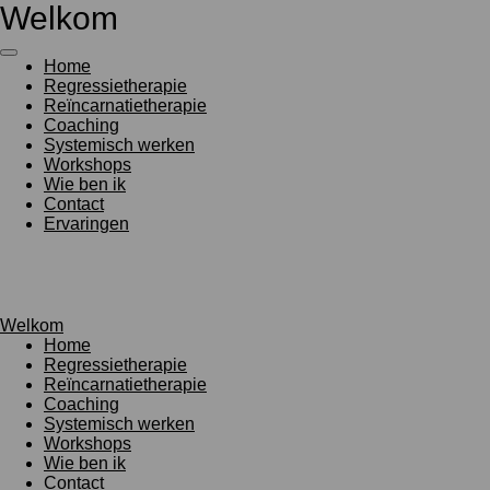
Welkom
Ga
direct
naar
Home
de
Regressietherapie
hoofdinhoud
Reïncarnatietherapie
Coaching
Systemisch werken
Workshops
Wie ben ik
Contact
Ervaringen
Welkom
Home
Regressietherapie
Reïncarnatietherapie
Coaching
Systemisch werken
Workshops
Wie ben ik
Contact