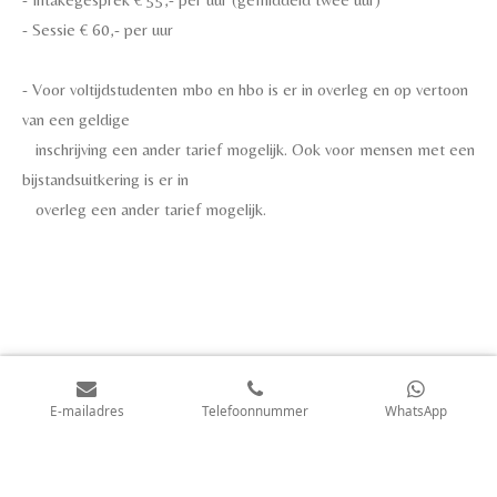
- Sessie € 60,- per uur
-
Voor voltijdstudenten mbo en hbo is er in overleg en op vertoon
van een geldige
inschrijving een ander tarief mogelijk. Ook voor mensen met een
bijstandsuitkering is er in
overleg een ander tarief mogelijk.
E-mailadres
Telefoonnummer
WhatsApp
Privacyverklaring
© 2021 - 2026 Marion Tiehuis
Powered by
JouwWeb