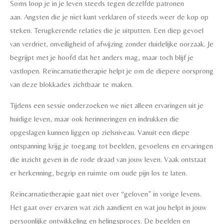
Soms loop je in je leven steeds tegen dezelfde patronen
aan.
Angsten die je niet kunt verklaren of steeds weer de kop op
steken. Terugkerende relaties die je uitputten. Een diep gevoel
van verdriet, onveiligheid of afwijzing zonder duidelijke oorzaak. Je
begrijpt met je hoofd dat het anders mag, maar toch blijf je
vastlopen.
Reïncarnatietherapie helpt je om de diepere oorsprong
van deze blokkades zichtbaar te maken.
Tijdens een sessie onderzoeken we niet alleen ervaringen uit je
huidige leven, maar ook herinneringen en indrukken die
opgeslagen kunnen liggen op zielsniveau. Vanuit een diepe
ontspanning krijg je toegang tot beelden, gevoelens en ervaringen
die inzicht geven in de rode draad van jouw leven. Vaak ontstaat
er herkenning, begrip en ruimte om oude pijn los te laten.
Reïncarnatietherapie gaat niet over “geloven” in vorige levens.
Het gaat over ervaren wat zich aandient en wat jou helpt in jouw
persoonlijke ontwikkeling en helingsproces. De beelden en